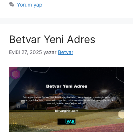
Yorum yap
Betvar Yeni Adres
Eylül 27, 2025
yazar
Betvar