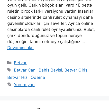
oyun gelir. Çarkın birçok alanı vardır Elbette
ruletin birçok farklı versiyonu vardır. İnsanlar
casino sitelerinde canlı rulet oynamayı daha
güvenilir oldukları için severler. Ayrıca online
casinolarda canlı rulet oynayabilirsiniz. Rulet,
çarkı döndürdüğünüz ve topun nereye
düşeceğini tahmin etmeye çalıştığınız …
Devamını oku
Kategoriler
Betvar
Etiketler
Betvar Canlı Bahis Bayisi
,
Betvar Giriş
,
Betvar Hızlı Ödeme
Yorum yap