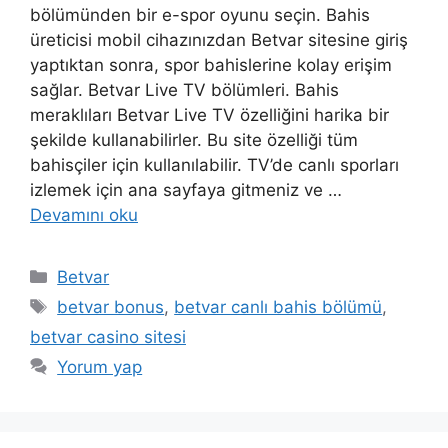
bölümünden bir e-spor oyunu seçin. Bahis
üreticisi mobil cihazınızdan Betvar sitesine giriş
yaptıktan sonra, spor bahislerine kolay erişim
sağlar. Betvar Live TV bölümleri. Bahis
meraklıları Betvar Live TV özelliğini harika bir
şekilde kullanabilirler. Bu site özelliği tüm
bahisçiler için kullanılabilir. TV’de canlı sporları
izlemek için ana sayfaya gitmeniz ve …
Devamını oku
Kategoriler
Betvar
Etiketler
betvar bonus
,
betvar canlı bahis bölümü
,
betvar casino sitesi
Yorum yap