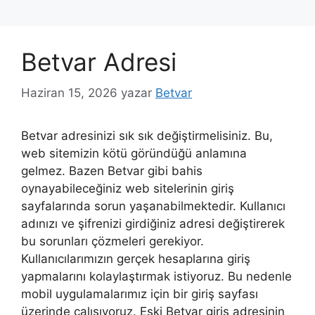
thegolisimo
big
thor
lucky
afk
thor
piper
winbeatz
winzter
bass
fortune
capone
spin
fortune
spin
casino
splash
casino
casino
no
Betvar Adresi
free
deposit
play
Haziran 15, 2026
yazar
Betvar
Betvar adresinizi sık sık değiştirmelisiniz. Bu,
web sitemizin kötü göründüğü anlamına
gelmez. Bazen Betvar gibi bahis
oynayabileceğiniz web sitelerinin giriş
sayfalarında sorun yaşanabilmektedir. Kullanıcı
adınızı ve şifrenizi girdiğiniz adresi değiştirerek
bu sorunları çözmeleri gerekiyor.
Kullanıcılarımızın gerçek hesaplarına giriş
yapmalarını kolaylaştırmak istiyoruz. Bu nedenle
mobil uygulamalarımız için bir giriş sayfası
üzerinde çalışıyoruz. Eski Betvar giriş adresinin