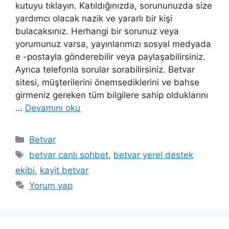
kutuyu tıklayın. Katıldığınızda, sorununuzda size
yardımcı olacak nazik ve yararlı bir kişi
bulacaksınız. Herhangi bir sorunuz veya
yorumunuz varsa, yayınlarımızı sosyal medyada
e -postayla gönderebilir veya paylaşabilirsiniz.
Ayrıca telefonla sorular sorabilirsiniz. Betvar
sitesi, müşterilerini önemsediklerini ve bahse
girmeniz gereken tüm bilgilere sahip olduklarını
…
Devamını oku
Kategoriler
Betvar
Etiketler
betvar canlı sohbet
,
betvar yerel destek
ekibi
,
kayit betvar
Yorum yap