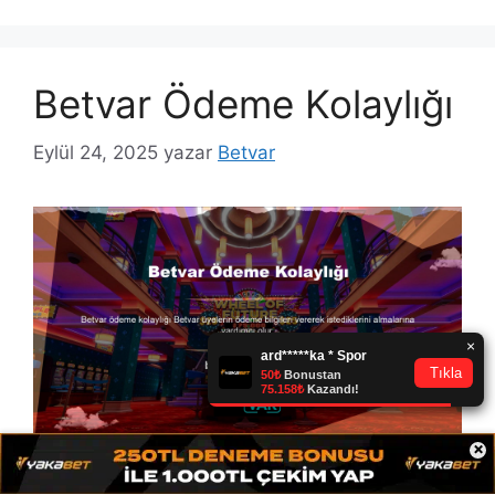
Betvar Ödeme Kolaylığı
Eylül 24, 2025
yazar
Betvar
×