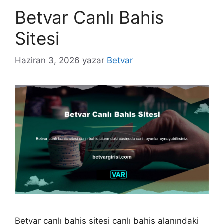
Betvar Canlı Bahis
Sitesi
Haziran 3, 2026
yazar
Betvar
Betvar canlı bahis sitesi canlı bahis alanındaki