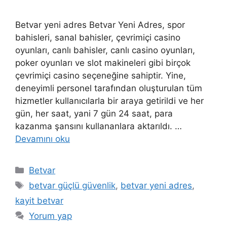
Betvar yeni adres Betvar Yeni Adres, spor
bahisleri, sanal bahisler, çevrimiçi casino
oyunları, canlı bahisler, canlı casino oyunları,
poker oyunları ve slot makineleri gibi birçok
çevrimiçi casino seçeneğine sahiptir. Yine,
deneyimli personel tarafından oluşturulan tüm
hizmetler kullanıcılarla bir araya getirildi ve her
gün, her saat, yani 7 gün 24 saat, para
kazanma şansını kullananlara aktarıldı. …
Devamını oku
Kategoriler
Betvar
Etiketler
betvar güçlü güvenlik
,
betvar yeni adres
,
kayit betvar
Yorum yap