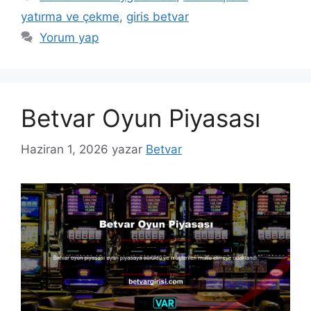
yatırma ve çekme
,
giris betvar
Yorum yap
Betvar Oyun Piyasası
Haziran 1, 2026
yazar
Betvar