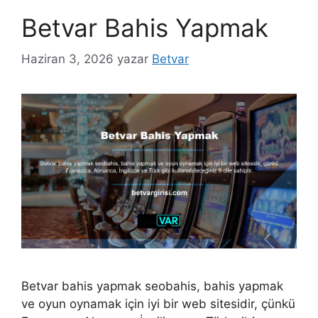
Betvar Bahis Yapmak
Haziran 3, 2026
yazar
Betvar
Betvar bahis yapmak seobahis, bahis yapmak
ve oyun oynamak için iyi bir web sitesidir, çünkü