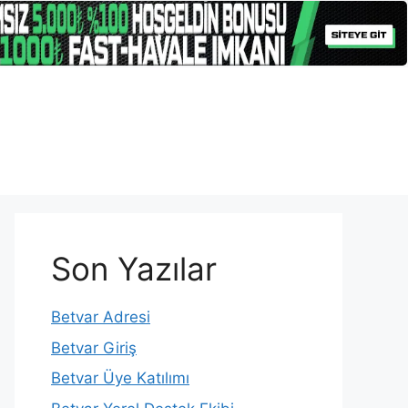
Son Yazılar
Betvar Adresi
Betvar Giriş
Betvar Üye Katılımı