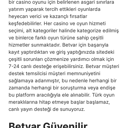
bir casino oyunu için belirlenen asgari sınırlara
yatırım yaparak tercih ettikleri oyunlarda
heyecan verici ve kazançlı fırsatlar
keşfedebilirler. Her casino ve oyun hizmeti
seçimi, alt kategoriler halinde kategorize edilmiş
ve binlerce farklı oyun türüne sahip çeşitli
hizmetler sunmaktadır. Betvar için başarıyla
kayıt yaptırdıktan ve giriş yaptığınızda sitedeki
çeşitli sorunları çözmenize yardımcı olmak için
7-24 canlı desteğe erişebilirsiniz. Betvar müşteri
destek temsilcisi müşteri memnuniyetini
sağlamaya adanmıştır, bu nedenle herhangi bir
zamanda herhangi bir soruşturma veya endişe
bu platform aracılığıyla ele alınabilir. Türk oyun
meraklılarına hitap etmeye başlar başlamaz,
canlı yayın desteği de sunuyoruz.
Betvar Güvenilir