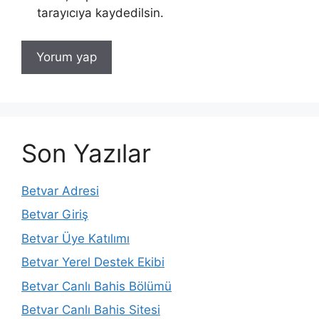
tarayıcıya kaydedilsin.
Son Yazılar
Betvar Adresi
Betvar Giriş
Betvar Üye Katılımı
Betvar Yerel Destek Ekibi
Betvar Canlı Bahis Bölümü
Betvar Canlı Bahis Sitesi