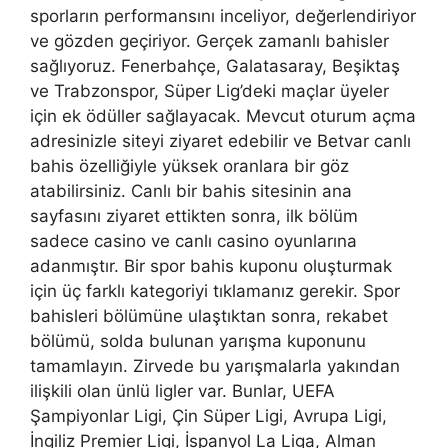
sporların performansını inceliyor, değerlendiriyor
ve gözden geçiriyor. Gerçek zamanlı bahisler
sağlıyoruz. Fenerbahçe, Galatasaray, Beşiktaş
ve Trabzonspor, Süper Lig’deki maçlar üyeler
için ek ödüller sağlayacak. Mevcut oturum açma
adresinizle siteyi ziyaret edebilir ve Betvar canlı
bahis özelliğiyle yüksek oranlara bir göz
atabilirsiniz. Canlı bir bahis sitesinin ana
sayfasını ziyaret ettikten sonra, ilk bölüm
sadece casino ve canlı casino oyunlarına
adanmıştır. Bir spor bahis kuponu oluşturmak
için üç farklı kategoriyi tıklamanız gerekir. Spor
bahisleri bölümüne ulaştıktan sonra, rekabet
bölümü, solda bulunan yarışma kuponunu
tamamlayın. Zirvede bu yarışmalarla yakından
ilişkili olan ünlü ligler var. Bunlar, UEFA
Şampiyonlar Ligi, Çin Süper Ligi, Avrupa Ligi,
İngiliz Premier Ligi, İspanyol La Liga, Alman