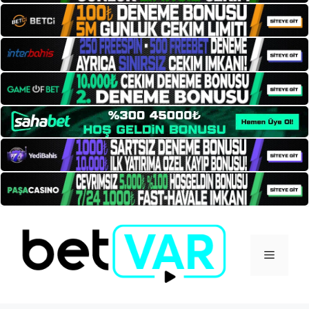
İçeriğe
atla
Menü