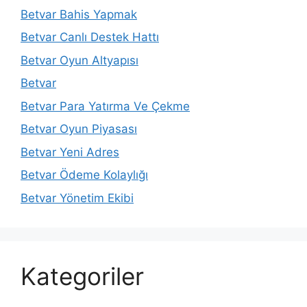
Betvar Bahis Yapmak
Betvar Canlı Destek Hattı
Betvar Oyun Altyapısı
Betvar
Betvar Para Yatırma Ve Çekme
Betvar Oyun Piyasası
Betvar Yeni Adres
Betvar Ödeme Kolaylığı
Betvar Yönetim Ekibi
Kategoriler