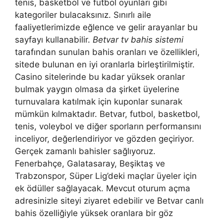
tenis, basketbol ve futbol oyunları gibi
kategoriler bulacaksınız. Sınırlı aile
faaliyetlerimizde eğlence ve gelir arayanlar bu
sayfayı kullanabilir.
Betvar tv bahis sistemi
tarafından sunulan bahis oranları ve özellikleri,
sitede bulunan en iyi oranlarla birleştirilmiştir.
Casino sitelerinde bu kadar yüksek oranlar
bulmak yaygın olmasa da şirket üyelerine
turnuvalara katılmak için kuponlar sunarak
mümkün kılmaktadır. Betvar, futbol, ​​basketbol, ​​
tenis, voleybol ve diğer sporların performansını
inceliyor, değerlendiriyor ve gözden geçiriyor.
Gerçek zamanlı bahisler sağlıyoruz.
Fenerbahçe, Galatasaray, Beşiktaş ve
Trabzonspor, Süper Lig’deki maçlar üyeler için
ek ödüller sağlayacak. Mevcut oturum açma
adresinizle siteyi ziyaret edebilir ve Betvar canlı
bahis özelliğiyle yüksek oranlara bir göz