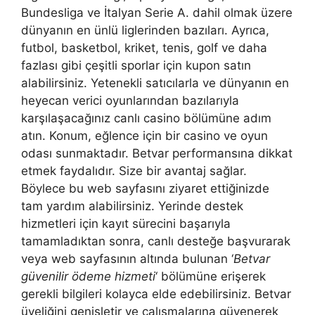
Bundesliga ve İtalyan Serie A. dahil olmak üzere
dünyanın en ünlü liglerinden bazıları. Ayrıca,
futbol, ​​basketbol, ​​kriket, tenis, golf ve daha
fazlası gibi çeşitli sporlar için kupon satın
alabilirsiniz. Yetenekli satıcılarla ve dünyanın en
heyecan verici oyunlarından bazılarıyla
karşılaşacağınız canlı casino bölümüne adım
atın. Konum, eğlence için bir casino ve oyun
odası sunmaktadır. Betvar performansına dikkat
etmek faydalıdır. Size bir avantaj sağlar.
Böylece bu web sayfasını ziyaret ettiğinizde
tam yardım alabilirsiniz. Yerinde destek
hizmetleri için kayıt sürecini başarıyla
tamamladıktan sonra, canlı desteğe başvurarak
veya web sayfasının altında bulunan ‘
Betvar
güvenilir ödeme hizmeti
‘ bölümüne erişerek
gerekli bilgileri kolayca elde edebilirsiniz. Betvar
üyeliğini genişletir ve çalışmalarına güvenerek