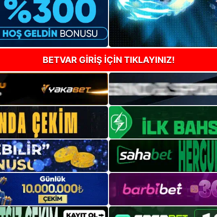
BETVAR GİRİŞ İÇİN TIKLAYINIZ!