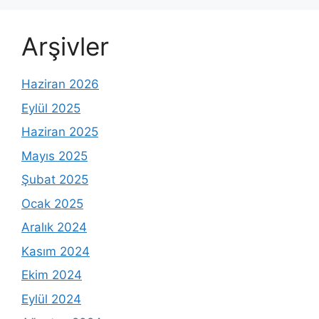
Arşivler
Haziran 2026
Eylül 2025
Haziran 2025
Mayıs 2025
Şubat 2025
Ocak 2025
Aralık 2024
Kasım 2024
Ekim 2024
Eylül 2024