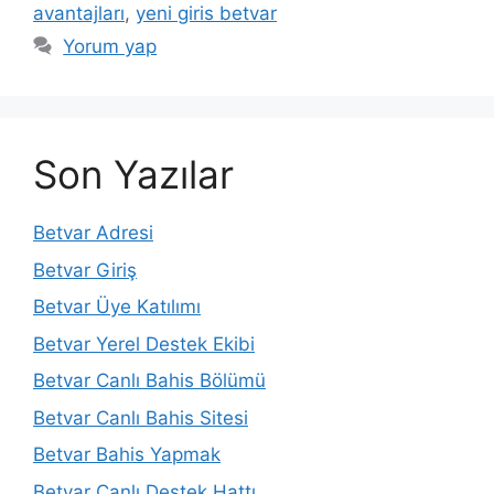
avantajları
,
yeni giris betvar
Yorum yap
Son Yazılar
Betvar Adresi
Betvar Giriş
Betvar Üye Katılımı
Betvar Yerel Destek Ekibi
Betvar Canlı Bahis Bölümü
Betvar Canlı Bahis Sitesi
Betvar Bahis Yapmak
Betvar Canlı Destek Hattı