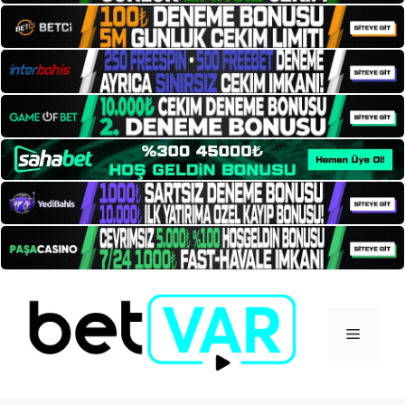
İçeriğe
atla
Menü