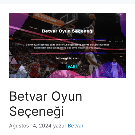
Betvar Oyun
Seçeneği
Ağustos 14, 2024
yazar
Betvar