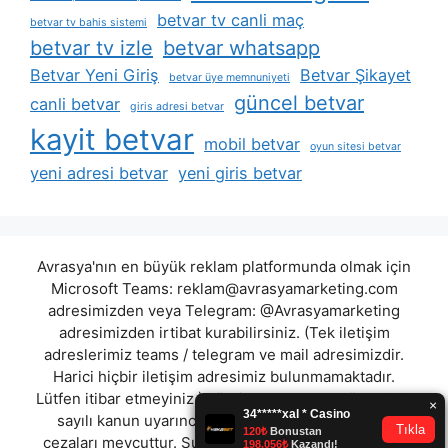
betvar tv canli maç
betvar tv bahis sistemi
betvar tv izle
betvar whatsapp
Betvar Yeni Giriş
Betvar Şikayet
betvar üye memnuniyeti
güncel betvar
canli betvar
giris adresi betvar
kayit betvar
mobil betvar
oyun sitesi betvar
yeni adresi betvar
yeni giris betvar
Avrasya'nın en büyük reklam platformunda olmak için
Microsoft Teams:
reklam@avrasyamarketing.com
adresimizden veya Telegram: @Avrasyamarketing
adresimizden irtibat kurabilirsiniz. (Tek iletişim
adreslerimiz teams / telegram ve mail adresimizdir.
Harici hiçbir iletişim adresimiz bulunmamaktadır.
Lütfen itibar etmeyiniz.) Türkiye yasalarına göre 7258
sayılı kanun uyarınca yasa dışı bahis oynamanın
cezaları mevcuttur. Şu an bulunduğunuz site hiç bir