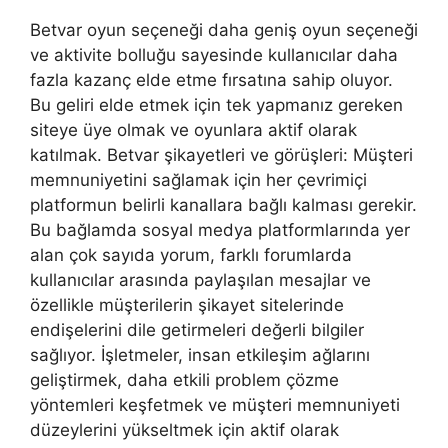
Betvar oyun seçeneği daha geniş oyun seçeneği
ve aktivite bolluğu sayesinde kullanıcılar daha
fazla kazanç elde etme fırsatına sahip oluyor.
Bu geliri elde etmek için tek yapmanız gereken
siteye üye olmak ve oyunlara aktif olarak
katılmak. Betvar şikayetleri ve görüşleri: Müşteri
memnuniyetini sağlamak için her çevrimiçi
platformun belirli kanallara bağlı kalması gerekir.
Bu bağlamda sosyal medya platformlarında yer
alan çok sayıda yorum, farklı forumlarda
kullanıcılar arasında paylaşılan mesajlar ve
özellikle müşterilerin şikayet sitelerinde
endişelerini dile getirmeleri değerli bilgiler
sağlıyor. İşletmeler, insan etkileşim ağlarını
geliştirmek, daha etkili problem çözme
yöntemleri keşfetmek ve müşteri memnuniyeti
düzeylerini yükseltmek için aktif olarak