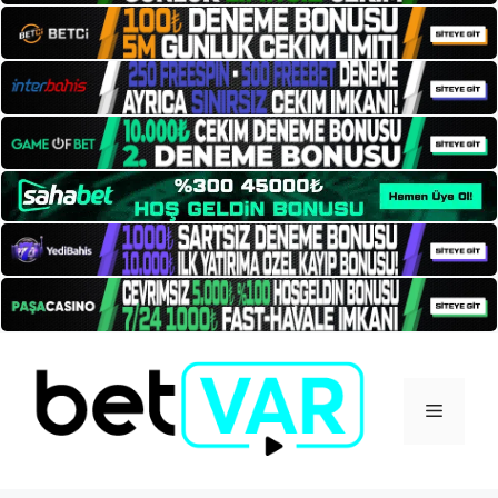
İçeriğe
atla
Menü