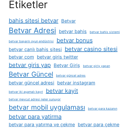
Etiketler
bahis sitesi betvar
Betvar
Betvar Adresi
betvar bahis
betvar bahis sistemi
betvar bonus
betvar başarılı oyun endüstrisi
betvar casino sitesi
betvar canlı bahis sitesi
betvar com
betvar giris twitter
betvar giris yap
Betvar Giriş
betvar giriş yapan
Betvar Güncel
betvar güncel adres
betvar güncel adresi
betvar instagram
betvar kayit
betvar i̇ki aşamalı kayıt
betvar mevcut adresi neler sunuyor
betvar mobil uygulaması
betvar para kazanın
betvar para yatirma
betvar para yatırma ve çekme
betvar para çekme