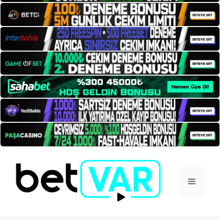
İçeriğe
atla
Menü