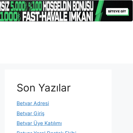
Son Yazılar
Betvar Adresi
Betvar Giriş
Betvar Üye Katılımı