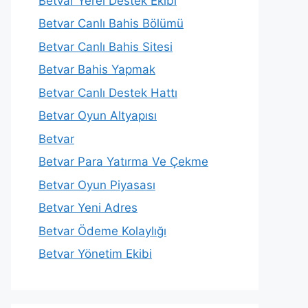
Betvar Yerel Destek Ekibi
Betvar Canlı Bahis Bölümü
Betvar Canlı Bahis Sitesi
Betvar Bahis Yapmak
Betvar Canlı Destek Hattı
Betvar Oyun Altyapısı
Betvar
Betvar Para Yatırma Ve Çekme
Betvar Oyun Piyasası
Betvar Yeni Adres
Betvar Ödeme Kolaylığı
Betvar Yönetim Ekibi