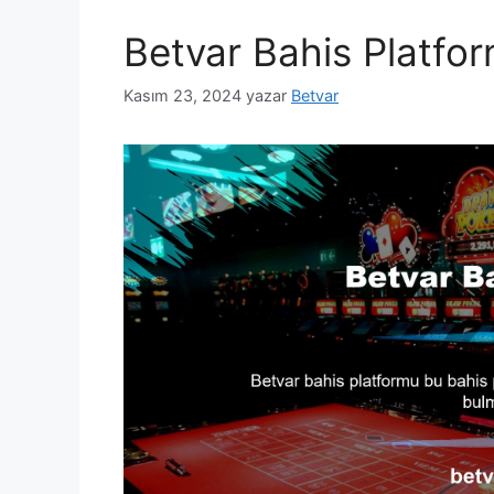
Betvar Bahis Platfo
Kasım 23, 2024
yazar
Betvar