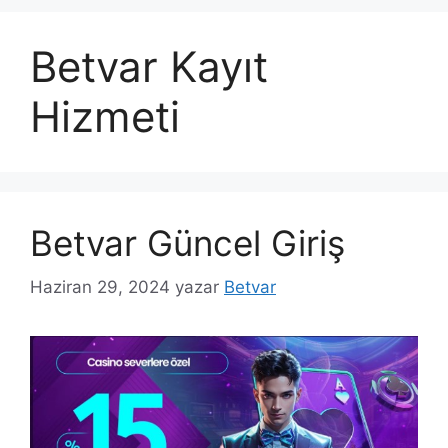
Betvar Kayıt
Hizmeti
Betvar Güncel Giriş
Haziran 29, 2024
yazar
Betvar