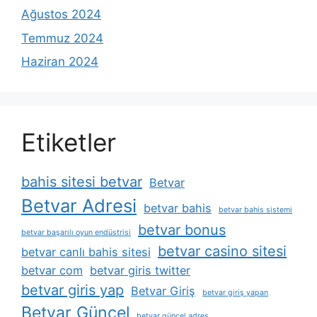
Ağustos 2024
Temmuz 2024
Haziran 2024
Etiketler
bahis sitesi betvar
Betvar
Betvar Adresi
betvar bahis
betvar bahis sistemi
betvar bonus
betvar başarılı oyun endüstrisi
betvar casino sitesi
betvar canlı bahis sitesi
betvar com
betvar giris twitter
betvar giris yap
Betvar Giriş
betvar giriş yapan
Betvar Güncel
betvar güncel adres