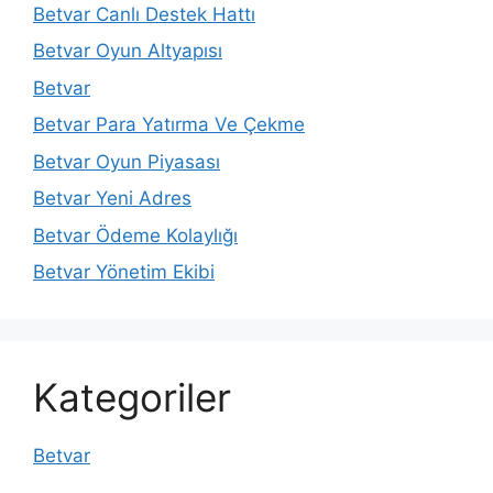
Betvar Canlı Destek Hattı
Betvar Oyun Altyapısı
Betvar
Betvar Para Yatırma Ve Çekme
Betvar Oyun Piyasası
Betvar Yeni Adres
Betvar Ödeme Kolaylığı
Betvar Yönetim Ekibi
Kategoriler
Betvar