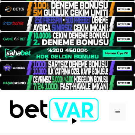
İçeriğe
atla
Menü