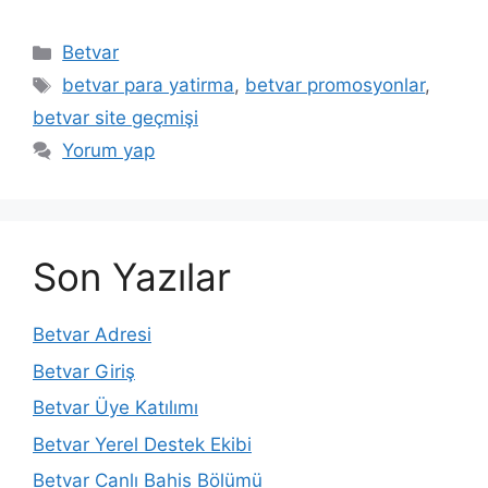
Kategoriler
Betvar
Etiketler
betvar para yatirma
,
betvar promosyonlar
,
betvar site geçmişi
Yorum yap
Son Yazılar
Betvar Adresi
Betvar Giriş
Betvar Üye Katılımı
Betvar Yerel Destek Ekibi
Betvar Canlı Bahis Bölümü