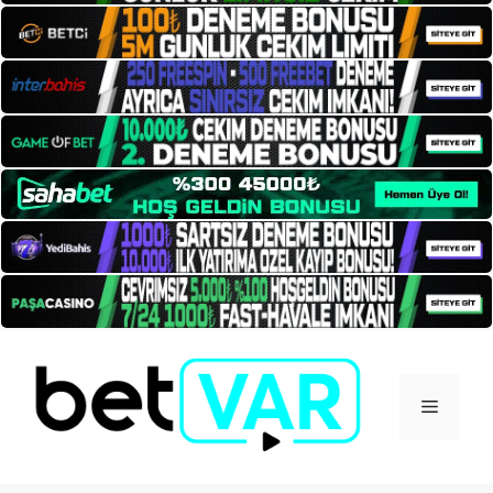
İçeriğe
atla
Menü