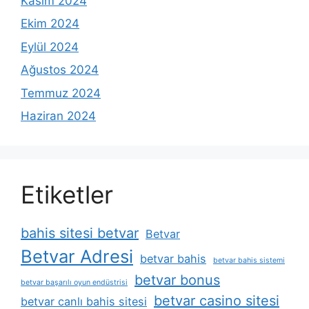
Kasım 2024
Ekim 2024
Eylül 2024
Ağustos 2024
Temmuz 2024
Haziran 2024
Etiketler
bahis sitesi betvar
Betvar
Betvar Adresi
betvar bahis
betvar bahis sistemi
betvar bonus
betvar başarılı oyun endüstrisi
betvar casino sitesi
betvar canlı bahis sitesi