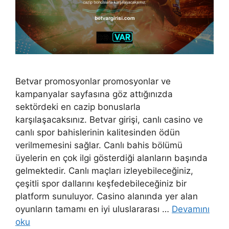
Betvar promosyonlar promosyonlar ve
kampanyalar sayfasına göz attığınızda
sektördeki en cazip bonuslarla
karşılaşacaksınız. Betvar girişi, canlı casino ve
canlı spor bahislerinin kalitesinden ödün
verilmemesini sağlar. Canlı bahis bölümü
üyelerin en çok ilgi gösterdiği alanların başında
gelmektedir. Canlı maçları izleyebileceğiniz,
çeşitli spor dallarını keşfedebileceğiniz bir
platform sunuluyor. Casino alanında yer alan
oyunların tamamı en iyi uluslararası …
Devamını
oku