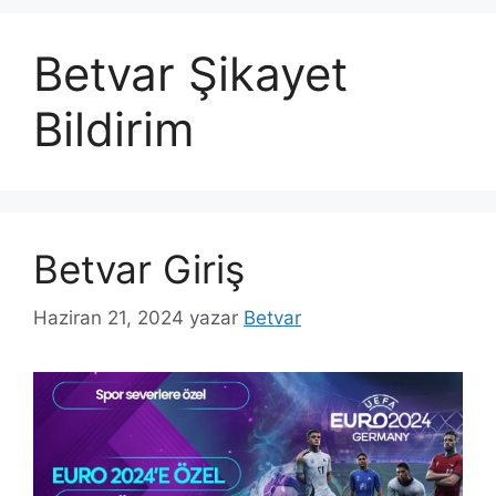
Betvar Şikayet
Bildirim
Betvar Giriş
Haziran 21, 2024
yazar
Betvar