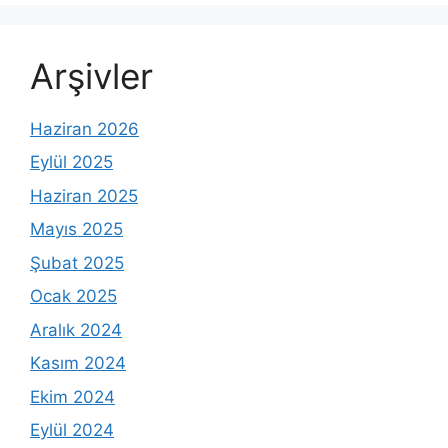
Arşivler
Haziran 2026
Eylül 2025
Haziran 2025
Mayıs 2025
Şubat 2025
Ocak 2025
Aralık 2024
Kasım 2024
Ekim 2024
Eylül 2024