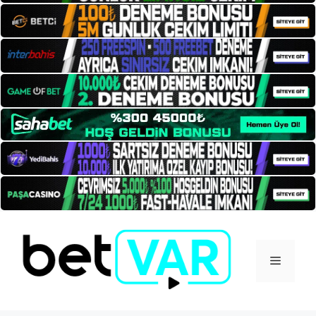
İçeriğe
atla
Menü