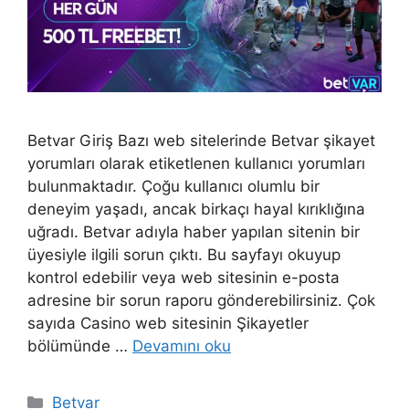
Betvar Giriş Bazı web sitelerinde Betvar şikayet
yorumları olarak etiketlenen kullanıcı yorumları
bulunmaktadır. Çoğu kullanıcı olumlu bir
deneyim yaşadı, ancak birkaçı hayal kırıklığına
uğradı. Betvar adıyla haber yapılan sitenin bir
üyesiyle ilgili sorun çıktı. Bu sayfayı okuyup
kontrol edebilir veya web sitesinin e-posta
adresine bir sorun raporu gönderebilirsiniz. Çok
sayıda Casino web sitesinin Şikayetler
bölümünde …
Devamını oku
Kategoriler
Betvar