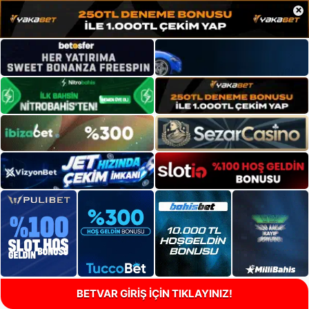
×
BETVAR GİRİŞ İÇİN TIKLAYINIZ!