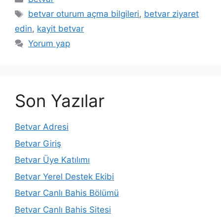
Etiketler
betvar oturum açma bilgileri
,
betvar ziyaret
edin
,
kayit betvar
Yorum yap
Son Yazılar
Betvar Adresi
Betvar Giriş
Betvar Üye Katılımı
Betvar Yerel Destek Ekibi
Betvar Canlı Bahis Bölümü
Betvar Canlı Bahis Sitesi