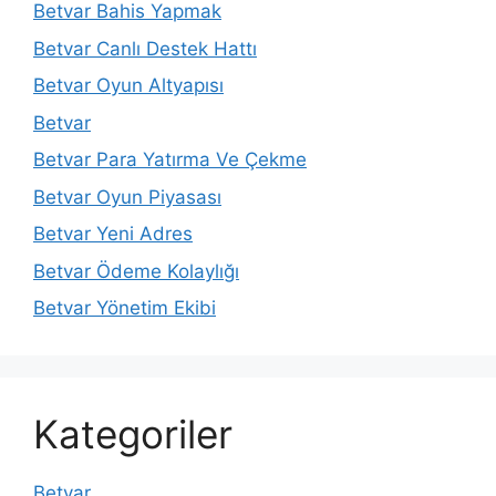
Betvar Bahis Yapmak
Betvar Canlı Destek Hattı
Betvar Oyun Altyapısı
Betvar
Betvar Para Yatırma Ve Çekme
Betvar Oyun Piyasası
Betvar Yeni Adres
Betvar Ödeme Kolaylığı
Betvar Yönetim Ekibi
Kategoriler
Betvar