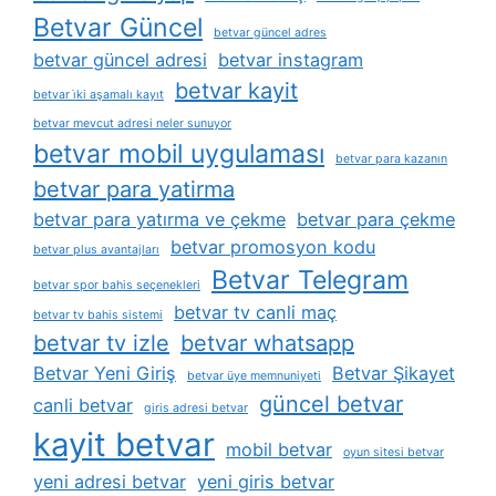
Betvar Güncel
betvar güncel adres
betvar güncel adresi
betvar instagram
betvar kayit
betvar i̇ki aşamalı kayıt
betvar mevcut adresi neler sunuyor
betvar mobil uygulaması
betvar para kazanın
betvar para yatirma
betvar para yatırma ve çekme
betvar para çekme
betvar promosyon kodu
betvar plus avantajları
Betvar Telegram
betvar spor bahis seçenekleri
betvar tv canli maç
betvar tv bahis sistemi
betvar tv izle
betvar whatsapp
Betvar Yeni Giriş
Betvar Şikayet
betvar üye memnuniyeti
güncel betvar
canli betvar
giris adresi betvar
kayit betvar
mobil betvar
oyun sitesi betvar
yeni adresi betvar
yeni giris betvar