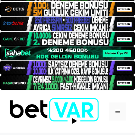
İçeriğe
atla
Menü