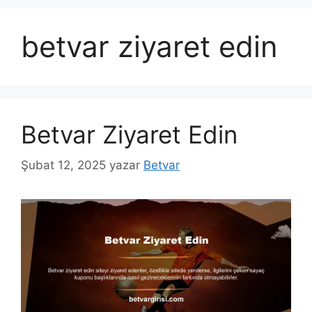
betvar ziyaret edin
Betvar Ziyaret Edin
Şubat 12, 2025
yazar
Betvar