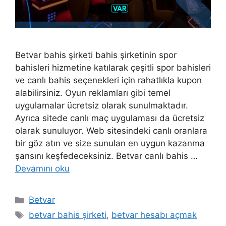
Betvar bahis şirketi bahis şirketinin spor
bahisleri hizmetine katılarak çeşitli spor bahisleri
ve canlı bahis seçenekleri için rahatlıkla kupon
alabilirsiniz. Oyun reklamları gibi temel
uygulamalar ücretsiz olarak sunulmaktadır.
Ayrıca sitede canlı maç uygulaması da ücretsiz
olarak sunuluyor. Web sitesindeki canlı oranlara
bir göz atın ve size sunulan en uygun kazanma
şansını keşfedeceksiniz. Betvar canlı bahis …
Devamını oku
Kategoriler
Betvar
Etiketler
betvar bahis şirketi
,
betvar hesabı açmak