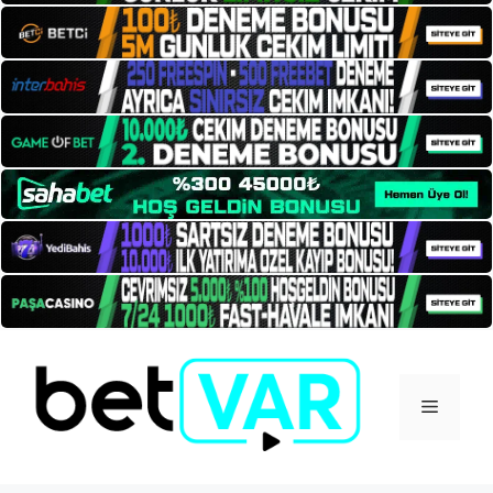
İçeriğe
atla
Menü