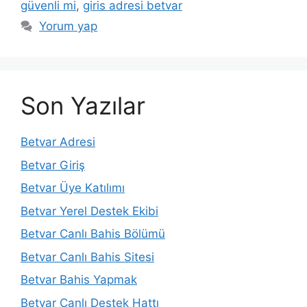
güvenli mi
,
giris adresi betvar
Yorum yap
Son Yazılar
Betvar Adresi
Betvar Giriş
Betvar Üye Katılımı
Betvar Yerel Destek Ekibi
Betvar Canlı Bahis Bölümü
Betvar Canlı Bahis Sitesi
Betvar Bahis Yapmak
Betvar Canlı Destek Hattı