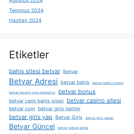
Ağustos 2024
Temmuz 2024
Haziran 2024
Etiketler
bahis sitesi betvar
Betvar
Betvar Adresi
betvar bahis
betvar bahis sistemi
betvar bonus
betvar başarılı oyun endüstrisi
betvar casino sitesi
betvar canlı bahis sitesi
betvar com
betvar giris twitter
betvar giris yap
Betvar Giriş
betvar giriş yapan
Betvar Güncel
betvar güncel adres