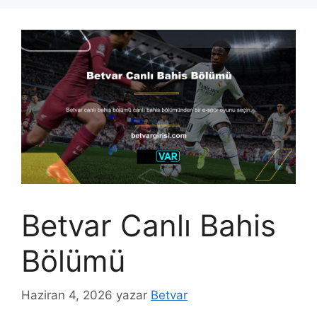
Betvar Canlı Bahis
Bölümü
Haziran 4, 2026
yazar
Betvar