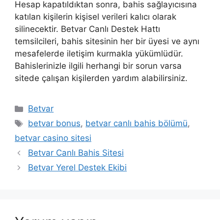
Hesap kapatıldıktan sonra, bahis sağlayıcısına
katılan kişilerin kişisel verileri kalıcı olarak
silinecektir. Betvar Canlı Destek Hattı
temsilcileri, bahis sitesinin her bir üyesi ve aynı
mesafelerde iletişim kurmakla yükümlüdür.
Bahislerinizle ilgili herhangi bir sorun varsa
sitede çalışan kişilerden yardım alabilirsiniz.
Kategoriler
Betvar
Etiketler
betvar bonus
,
betvar canlı bahis bölümü
,
betvar casino sitesi
Betvar Canlı Bahis Sitesi
Betvar Yerel Destek Ekibi