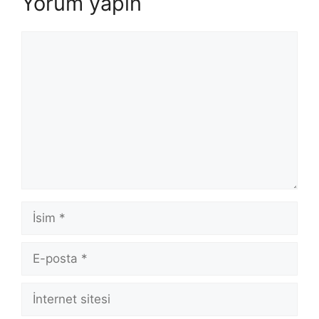
Yorum yapın
Yorum
İsim
E-
posta
İnternet
sitesi