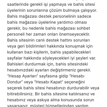
saatlerinde gerekli işi yapmaya ve bahis sitesi
üyelerinin sorunlarına çözüm bulmaya çalışıyor.
Bahis mağazası destek personelinin sadece
bahis mağazası üyelerine yardımcı olması
gerekir, bu nedenle bahis mağazası sohbet
personeli her zaman onları önemseyecektir.
Bahis sitesinin canlı destek hattını sorunları
veya geri bildirimleri hakkında konuşmak için
kullanan bazı kişilerin, bahis yapabilecekleri
sayfalar hakkında söyleyecekleri iyi şeyleri var.
Bahisleri durdurmak için, bahis sitesindeki
hesabınızdaki ayarları değiştirmeniz gerekir.
“Hesap Ayarları” sayfasına gidip “Hesabı
Dondur” veya “Hesabı Kapat” seçeneğini
seçerek bahis sitesi hesabınızı durdurabilir veya
bitirebilirsiniz. Bir bahis sitesine katılırsanız ve
hesabınız veya askıya alma konusunda sorun
yaşarsanız, müşteri hizmetlerinden yardım