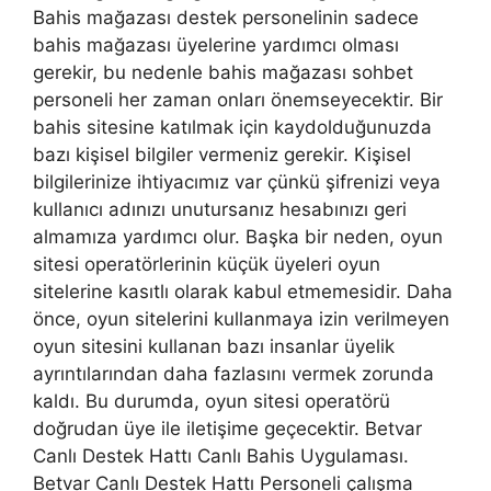
Bahis mağazası destek personelinin sadece
bahis mağazası üyelerine yardımcı olması
gerekir, bu nedenle bahis mağazası sohbet
personeli her zaman onları önemseyecektir. Bir
bahis sitesine katılmak için kaydolduğunuzda
bazı kişisel bilgiler vermeniz gerekir. Kişisel
bilgilerinize ihtiyacımız var çünkü şifrenizi veya
kullanıcı adınızı unutursanız hesabınızı geri
almamıza yardımcı olur. Başka bir neden, oyun
sitesi operatörlerinin küçük üyeleri oyun
sitelerine kasıtlı olarak kabul etmemesidir. Daha
önce, oyun sitelerini kullanmaya izin verilmeyen
oyun sitesini kullanan bazı insanlar üyelik
ayrıntılarından daha fazlasını vermek zorunda
kaldı. Bu durumda, oyun sitesi operatörü
doğrudan üye ile iletişime geçecektir. Betvar
Canlı Destek Hattı Canlı Bahis Uygulaması.
Betvar Canlı Destek Hattı Personeli çalışma