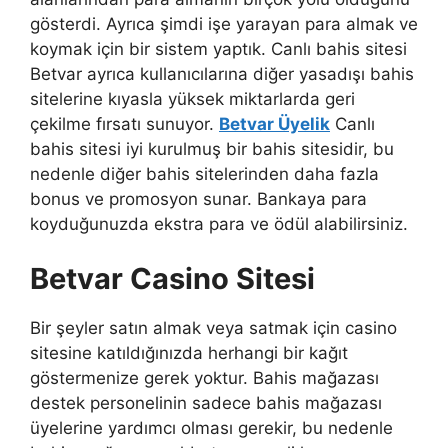
gösterdi. Ayrıca şimdi işe yarayan para almak ve
koymak için bir sistem yaptık. Canlı bahis sitesi
Betvar ayrıca kullanıcılarına diğer yasadışı bahis
sitelerine kıyasla yüksek miktarlarda geri
çekilme fırsatı sunuyor.
Betvar Üyelik
Canlı
bahis sitesi iyi kurulmuş bir bahis sitesidir, bu
nedenle diğer bahis sitelerinden daha fazla
bonus ve promosyon sunar. Bankaya para
koyduğunuzda ekstra para ve ödül alabilirsiniz.
Betvar Casino Sitesi
Bir şeyler satın almak veya satmak için casino
sitesine katıldığınızda herhangi bir kağıt
göstermenize gerek yoktur. Bahis mağazası
destek personelinin sadece bahis mağazası
üyelerine yardımcı olması gerekir, bu nedenle