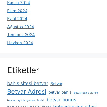
Kasım 2024
Ekim 2024
Eylül 2024
Ağustos 2024
Temmuz 2024
Haziran 2024
Etiketler
bahis sitesi betvar
Betvar
Betvar Adresi
betvar bahis
betvar bahis sistemi
betvar bonus
betvar başarılı oyun endüstrisi
betvar casino sitesi
betvar canlı bahis sitesi