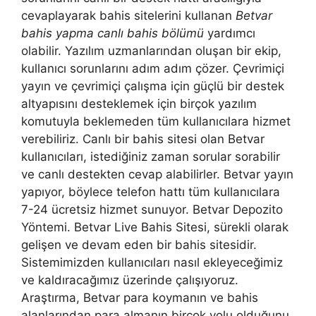
cevaplayarak bahis sitelerini kullanan
Betvar
bahis yapma canlı bahis bölümü
yardımcı
olabilir. Yazılım uzmanlarından oluşan bir ekip,
kullanıcı sorunlarını adım adım çözer. Çevrimiçi
yayın ve çevrimiçi çalışma için güçlü bir destek
altyapısını desteklemek için birçok yazılım
komutuyla beklemeden tüm kullanıcılara hizmet
verebiliriz. Canlı bir bahis sitesi olan Betvar
kullanıcıları, istediğiniz zaman sorular sorabilir
ve canlı destekten cevap alabilirler. Betvar yayın
yapıyor, böylece telefon hattı tüm kullanıcılara
7-24 ücretsiz hizmet sunuyor. Betvar Depozito
Yöntemi. Betvar Live Bahis Sitesi, sürekli olarak
gelişen ve devam eden bir bahis sitesidir.
Sistemimizden kullanıcıları nasıl ekleyeceğimiz
ve kaldıracağımız üzerinde çalışıyoruz.
Araştırma, Betvar para koymanın ve bahis
alanlarından para almanın birçok yolu olduğunu