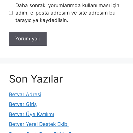
Daha sonraki yorumlarımda kullanılması için
adım, e-posta adresim ve site adresim bu
tarayıcıya kaydedilsin.
Son Yazılar
Betvar Adresi
Betvar Giriş
Betvar Üye Katılımı
Betvar Yerel Destek Ekibi