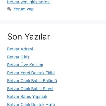
betvar yeni giriş adresi
Yorum yap
Son Yazılar
Betvar Adresi
Betvar Giriş
Betvar Üye Katılımı
Betvar Yerel Destek Ekibi
Betvar Canlı Bahis Bölümü
Betvar Canlı Bahis Sitesi
Betvar Bahis Yapmak
Betvar Canlı Destek Hattı