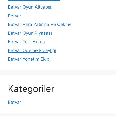
Betvar Oyun Altyapısı
Betvar
Betvar Para Yatırma Ve Çekme
Betvar Oyun Piyasası
Betvar Yeni Adres
Betvar Ödeme Kolaylığı
Betvar Yönetim Ekibi
Kategoriler
Betvar