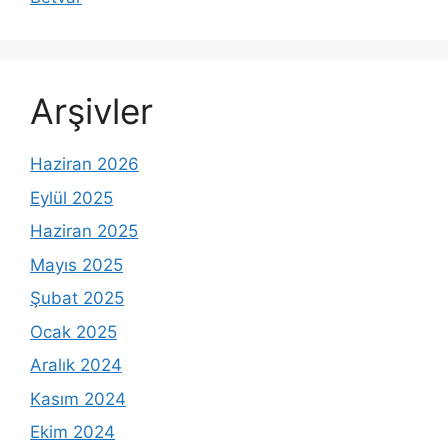
Arşivler
Haziran 2026
Eylül 2025
Haziran 2025
Mayıs 2025
Şubat 2025
Ocak 2025
Aralık 2024
Kasım 2024
Ekim 2024